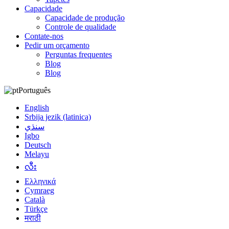
Capacidade
Capacidade de produção
Controle de qualidade
Contate-nos
Pedir um orçamento
Perguntas frequentes
Blog
Blog
Português
English
Srbija jezik (latinica)
سنڌي
Igbo
Deutsch
Melayu
လီး
Ελληνικά
Cymraeg
Català
Türkçe
मराठी