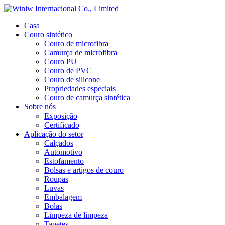
Casa
Couro sintético
Couro de microfibra
Camurça de microfibra
Couro PU
Couro de PVC
Couro de silicone
Propriedades especiais
Couro de camurça sintética
Sobre nós
Exposição
Certificado
Aplicação do setor
Calçados
Automotivo
Estofamento
Bolsas e artigos de couro
Roupas
Luvas
Embalagem
Bolas
Limpeza de limpeza
Tapetes