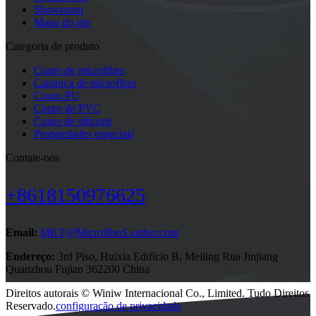
Showroom
Mapa do site
Categoria de produto
Couro de microfibra
Camurça de microfibra
Couro PU
Couro de PVC
Couro de silicone
Propriedades especiais
Contate-nos
+8618150976625
Email:
MKT@MicrofiberLeather.com
Endereço:
3rd Piso, Huixia Edifício B, Meiling Rua Jinjiang
Quanzhou Fujian 362200 China
Direitos autorais © Winiw Internacional Co., Limited. Tudo Direitos
Reservado.
configuração de privacidade